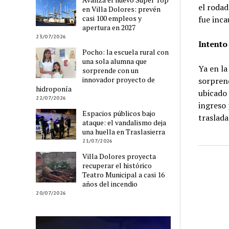
el rodad
en Villa Dolores: prevén
casi 100 empleos y
fue inca
apertura en 2027
23/07/2026
Intento
Pocho: la escuela rural con
una sola alumna que
Ya en la
sorprende con un
innovador proyecto de
sorprend
hidroponía
ubicado 
22/07/2026
ingreso 
Espacios públicos bajo
traslada
ataque: el vandalismo deja
una huella en Traslasierra
21/07/2026
Villa Dolores proyecta
recuperar el histórico
Teatro Municipal a casi 16
años del incendio
20/07/2026