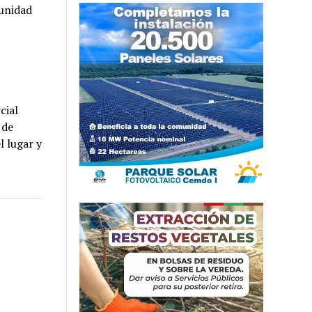
 unidad
cial
 de
l lugar y