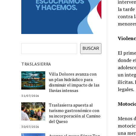
interven
la tarde
contra l
menores 
Violenc
Buscar
BUSCAR
El prime
donde ef
TRASLASIERRA
adolesce
Villa Dolores avanza con
un integ
un plan hidráulico para
ilícitas
disminuir el impacto de las
legales.
lluvias intensas
31/07/2026
Motocic
Traslasierra apuesta al
turismo gastronómico con
su incorporación al Camino
Menos de
del Queso
motocicl
30/07/2026
una men
Avanza el nuevo Súper Top