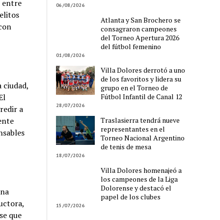
s entre
06/08/2026
elitos
Atlanta y San Brochero se
 con
consagraron campeones
del Torneo Apertura 2026
del fútbol femenino
01/08/2026
Villa Dolores derrotó a uno
de los favoritos y lidera su
a ciudad,
grupo en el Torneo de
Fútbol Infantil de Canal 12
El
28/07/2026
redir a
Traslasierra tendrá nueve
ente
representantes en el
onsables
Torneo Nacional Argentino
de tenis de mesa
18/07/2026
Villa Dolores homenajeó a
los campeones de la Liga
Dolorense y destacó el
una
papel de los clubes
uctora,
15/07/2026
se que