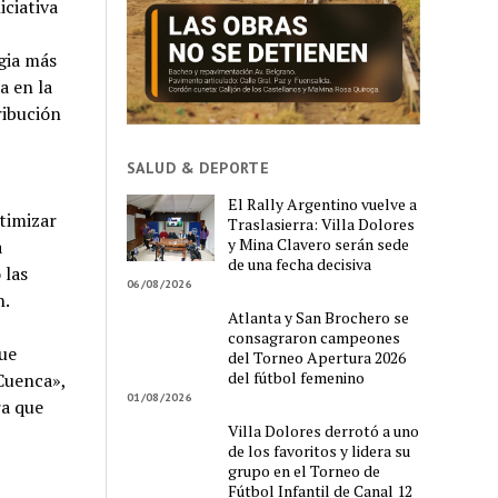
ciativa
gia más
a en la
ribución
SALUD & DEPORTE
El Rally Argentino vuelve a
timizar
Traslasierra: Villa Dolores
y Mina Clavero serán sede
a
de una fecha decisiva
 las
06/08/2026
n.
Atlanta y San Brochero se
consagraron campeones
ue
del Torneo Apertura 2026
del fútbol femenino
Cuenca»,
01/08/2026
ra que
Villa Dolores derrotó a uno
de los favoritos y lidera su
grupo en el Torneo de
Fútbol Infantil de Canal 12