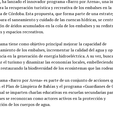
 ha lanzado el innovador programa «Barro por Arena», una ini
ra la recuperación turística y recreativa de los embalses en la
a de Córdoba. Esta propuesta, que forma parte de una estrate
ara el saneamiento y cuidado de las cuencas hídricas, se centr
ón de áridos acumulados en la cola de los embalses y su redist
s y espacios recreativos.
ama tiene como objetivo principal mejorar la capacidad de
miento de los embalses, incrementar la calidad del agua y op
encia en la generación de energía hidroeléctrica. A su vez, busc
 el turismo y dinamizar las economías locales, embelleciendo
 restaurando la biodiversidad de los ecosistemas que las rodea
rama «Barro por Arena» es parte de un conjunto de acciones q
 el Plan de Limpieza de Bahías y el programa «Guardianes de 
ual se imparten charlas educativas en escuelas secundarias pa
nes se reconozcan como actores activos en la protección y
ión de los cuerpos de agua.