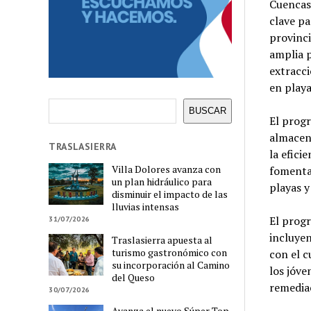
Cuencas,
clave pa
provinci
amplia p
extracci
en playa
Buscar
BUSCAR
El progr
almacena
TRASLASIERRA
la efici
Villa Dolores avanza con
fomentar
un plan hidráulico para
playas y
disminuir el impacto de las
lluvias intensas
El prog
31/07/2026
incluyen
Traslasierra apuesta al
turismo gastronómico con
con el c
su incorporación al Camino
los jóve
del Queso
remediac
30/07/2026
Avanza el nuevo Súper Top