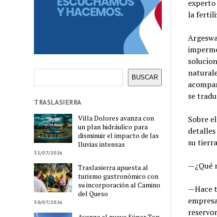
experto 
la ferti
Argeswat
impermea
solucion
naturale
Buscar
BUSCAR
acompañ
se tradu
TRASLASIERRA
Villa Dolores avanza con
Sobre el
un plan hidráulico para
detalles
disminuir el impacto de las
su tierr
lluvias intensas
31/07/2026
—¿Qué mo
Traslasierra apuesta al
turismo gastronómico con
su incorporación al Camino
—Hace ti
del Queso
empresa 
30/07/2026
reservor
Avanza el nuevo Súper Top