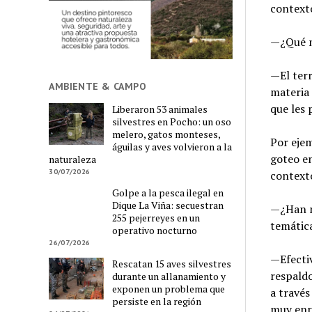
contexto
—¿Qué ni
—El terr
AMBIENTE & CAMPO
materia 
que les 
Liberaron 53 animales
silvestres en Pocho: un oso
melero, gatos monteses,
Por eje
águilas y aves volvieron a la
goteo en
naturaleza
30/07/2026
contexto 
Golpe a la pesca ilegal en
Dique La Viña: secuestran
—¿Han m
255 pejerreyes en un
temátic
operativo nocturno
26/07/2026
—Efecti
Rescatan 15 aves silvestres
respaldo
durante un allanamiento y
exponen un problema que
a través
persiste en la región
muy enri