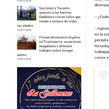
24/07/2026
diversos
San Javier y Yacanto
apuesta a las huertas
—¿Cuándo
familiares con un taller que
reunió a vecinos de todas
las edades
—Apunta
18/07/2026
en la zo
Frenan desmontes ilegales
permite 
en Traslasierra: secuestran
tecnolo
maquinaria y detienen
trabajos sobre bosque
trabajam
nativo
crecer e
10/07/2026