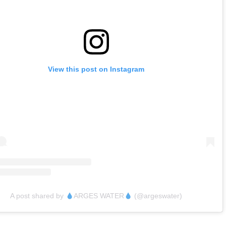
View this post on Instagram
A post shared by
ARGES WATER
(@argeswater)