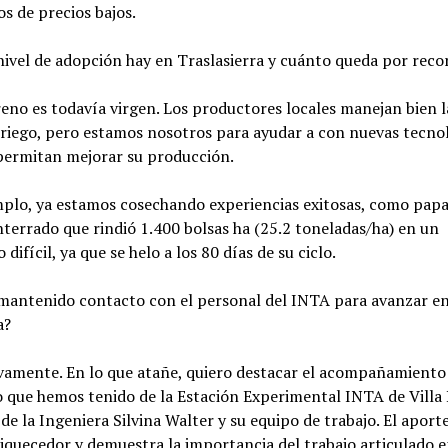
s de precios bajos.
vel de adopción hay en Traslasierra y cuánto queda por reco
eno es todavía virgen. Los productores locales manejan bien l
riego, pero estamos nosotros para ayudar a con nuevas tecno
permitan mejorar su producción.
mplo, ya estamos cosechando experiencias exitosas, como pap
terrado que rindió 1.400 bolsas ha (25.2 toneladas/ha) en un
difícil, ya que se helo a los 80 días de su ciclo.
antenido contacto con el personal del INTA para avanzar en
a?
vamente. En lo que atañe, quiero destacar el acompañamiento
 que hemos tenido de la Estación Experimental INTA de Villa 
 de la Ingeniera Silvina Walter y su equipo de trabajo. El aporte
quecedor y demuestra la importancia del trabajo articulado e