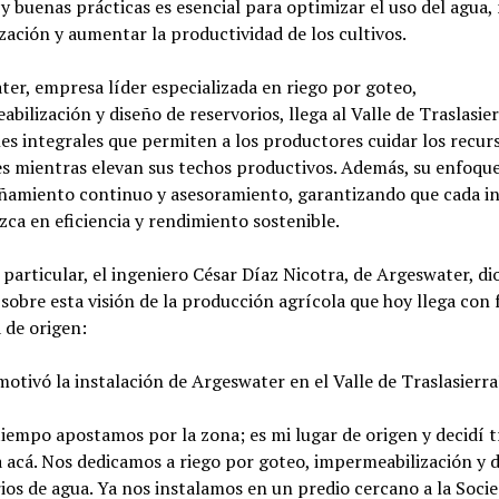
y buenas prácticas es esencial para optimizar el uso del agua,
lización y aumentar la productividad de los cultivos.
er, empresa líder especializada en riego por goteo,
bilización y diseño de reservorios, llega al Valle de Traslasie
es integrales que permiten a los productores cuidar los recur
s mientras elevan sus techos productivos. Además, su enfoque
amiento continuo y asesoramiento, garantizando que cada in
zca en eficiencia y rendimiento sostenible.
 particular, el ingeniero César Díaz Nicotra, de Argeswater, di
 sobre esta visión de la producción agrícola que hoy llega con 
a de origen:
tivó la instalación de Argeswater en el Valle de Traslasierra
empo apostamos por la zona; es mi lugar de origen y decidí t
acá. Nos dedicamos a riego por goteo, impermeabilización y d
ios de agua. Ya nos instalamos en un predio cercano a la Soci