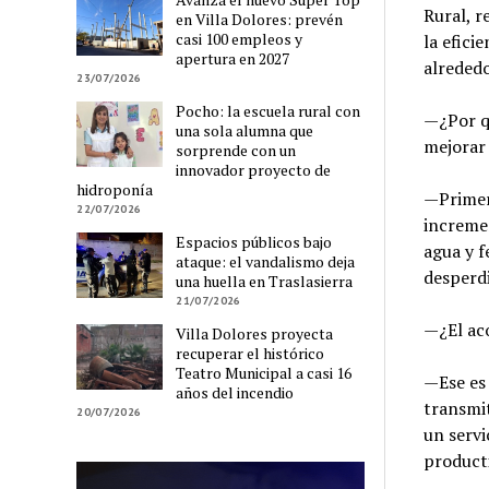
Rural, r
en Villa Dolores: prevén
casi 100 empleos y
la efici
apertura en 2027
alrededo
23/07/2026
Pocho: la escuela rural con
—¿Por qu
una sola alumna que
mejorar 
sorprende con un
innovador proyecto de
hidroponía
—Primero
22/07/2026
incremen
Espacios públicos bajo
agua y f
ataque: el vandalismo deja
desperdi
una huella en Traslasierra
21/07/2026
—¿El ac
Villa Dolores proyecta
recuperar el histórico
Teatro Municipal a casi 16
—Ese es
años del incendio
transmi
20/07/2026
un servi
producti