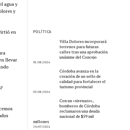
l agua y
olores y
irtió en
POLÍTICA
Villa Dolores incorporará
terrenos para futuras
calles tras una aprobación
ara
unánime del Concejo
n llevar
05/08/2026
tando
Córdoba avanza en la
creación de un sello de
calidad para fortalecer el
turismo provincial
o?
03/08/2026
Con un «sirenazo»,
bomberos de Córdoba
ecemos
reclamaron una deuda
ados
nacional de $59 mil
millones
24/07/2026