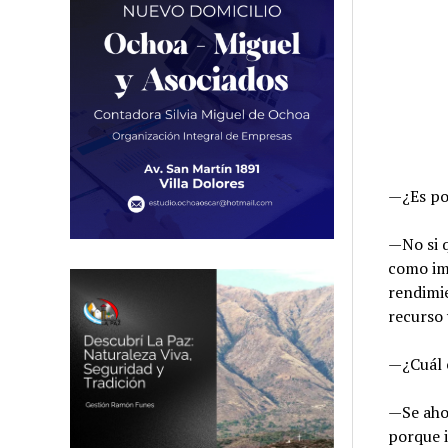
—¿Es pos
—No si q
como im
rendimie
recurso
—¿Cuál e
—Se ahor
porque i