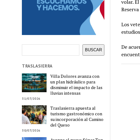
volar. E
Reserva 
Los vete
estudios
De acuer
Buscar
BUSCAR
encuentr
TRASLASIERRA
Villa Dolores avanza con
un plan hidráulico para
disminuir el impacto de las
lluvias intensas
31/07/2026
Traslasierra apuesta al
turismo gastronómico con
su incorporación al Camino
del Queso
30/07/2026
Avanza el nuevo Súper Top