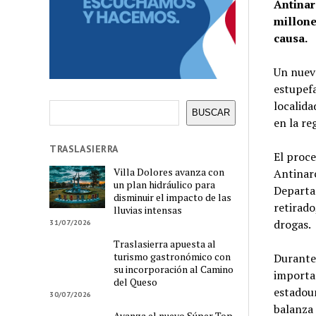
Antinar
millone
causa.
Un nuevo
estupefa
localida
Buscar
BUSCAR
en la re
TRASLASIERRA
El proce
Villa Dolores avanza con
Antinarc
un plan hidráulico para
Departam
disminuir el impacto de las
retirado
lluvias intensas
drogas.
31/07/2026
Traslasierra apuesta al
turismo gastronómico con
Durante 
su incorporación al Camino
importa
del Queso
estadoun
30/07/2026
balanza 
Avanza el nuevo Súper Top