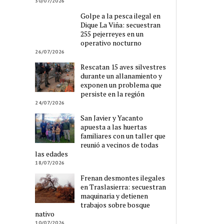
30/07/2026
Golpe a la pesca ilegal en
Dique La Viña: secuestran
255 pejerreyes en un
operativo nocturno
26/07/2026
Rescatan 15 aves silvestres
durante un allanamiento y
exponen un problema que
persiste en la región
24/07/2026
San Javier y Yacanto
apuesta a las huertas
familiares con un taller que
reunió a vecinos de todas
las edades
18/07/2026
Frenan desmontes ilegales
en Traslasierra: secuestran
maquinaria y detienen
trabajos sobre bosque
nativo
10/07/2026