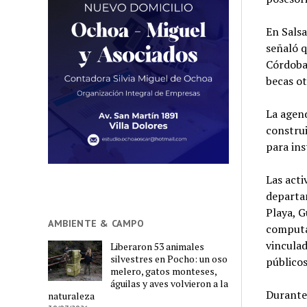
En Salsa
señaló q
Córdoba 
becas ot
La agend
construi
para ins
Las acti
departa
Playa, 
AMBIENTE & CAMPO
computad
vinculad
Liberaron 53 animales
silvestres en Pocho: un oso
públicos
melero, gatos monteses,
águilas y aves volvieron a la
Durante 
naturaleza