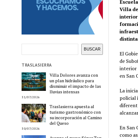
Escuela
Villa de
interio
formaci
infraes
distint
Buscar
BUSCAR
El Gobie
de Subof
TRASLASIERRA
interior
Villa Dolores avanza con
en San C
un plan hidráulico para
disminuir el impacto de las
La inici
lluvias intensas
policial
31/07/2026
diferent
Traslasierra apuesta al
turismo gastronómico con
alcanzar
su incorporación al Camino
del Queso
En San C
30/07/2026
como asp
Avanza el nuevo Súper Top