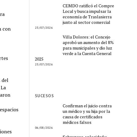
CEMDO ratificó el Compre
Local y busca impulsar la
ora
economía de Traslasierra
junto al sector comercial
n con
23/07/2026
Villa Dolores: el Concejo
aprobó un aumento del 8%
para municipales y dio luz
verde a la Cuenta General
rtes
2025
23/07/2026
 del
 La
garon
SUCESOS
Confirman el juicio contra
 espacios
un médico y su hija por la
causa de certificados
médicos falsos
06/08/2026
ciones
Sobrepaso, velocidad y