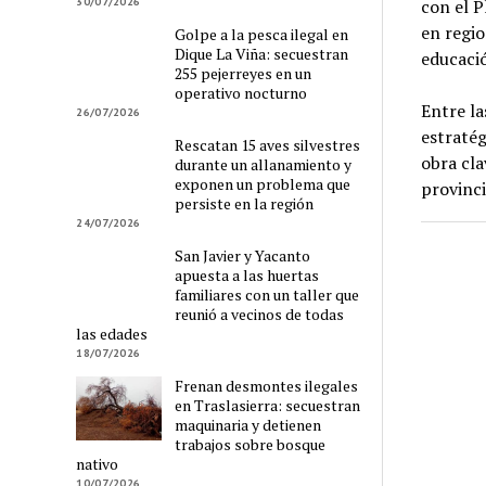
30/07/2026
con el P
en regio
Golpe a la pesca ilegal en
Dique La Viña: secuestran
educació
255 pejerreyes en un
operativo nocturno
Entre la
26/07/2026
estratég
Rescatan 15 aves silvestres
obra cla
durante un allanamiento y
exponen un problema que
provinci
persiste en la región
24/07/2026
San Javier y Yacanto
apuesta a las huertas
familiares con un taller que
reunió a vecinos de todas
las edades
18/07/2026
Frenan desmontes ilegales
en Traslasierra: secuestran
maquinaria y detienen
trabajos sobre bosque
nativo
10/07/2026