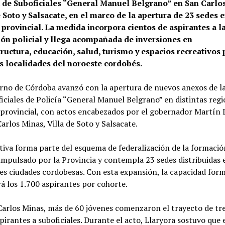
 de Suboficiales “General Manuel Belgrano” en San Carlo
 Soto y Salsacate, en el marco de la apertura de 23 sedes e
r provincial. La medida incorpora cientos de aspirantes a l
ón policial y llega acompañada de inversiones en
tructura, educación, salud, turismo y espacios recreativos 
as localidades del noroeste cordobés.
rno de Córdoba avanzó con la apertura de nuevos anexos de la
iciales de Policía “General Manuel Belgrano” en distintas regi
 provincial, con actos encabezados por el gobernador Martín 
arlos Minas, Villa de Soto y Salsacate.
ativa forma parte del esquema de federalización de la formació
 impulsado por la Provincia y contempla 23 sedes distribuidas 
es ciudades cordobesas. Con esta expansión, la capacidad form
á los 1.700 aspirantes por cohorte.
arlos Minas, más de 60 jóvenes comenzaron el trayecto de tr
irantes a suboficiales. Durante el acto, Llaryora sostuvo que 