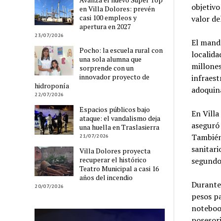
objetivo
en Villa Dolores: prevén
casi 100 empleos y
valor de
apertura en 2027
23/07/2026
El manda
Pocho: la escuela rural con
localida
una sola alumna que
millones
sorprende con un
innovador proyecto de
infraest
hidroponía
adoquina
22/07/2026
Espacios públicos bajo
En Villa
ataque: el vandalismo deja
aseguró 
una huella en Traslasierra
También 
21/07/2026
sanitari
Villa Dolores proyecta
recuperar el histórico
segundo 
Teatro Municipal a casi 16
años del incendio
Durante 
20/07/2026
pesos pa
notebook
posesori