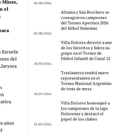
s Minas,
06/08/2026
n el
Atlanta y San Brochero se
a
consagraron campeones
del Torneo Apertura 2026
del fútbol femenino
para
01/08/2026
Villa Dolores derrotó a uno
de los favoritos y lidera su
 Escuela
grupo en el Torneo de
Fútbol Infantil de Canal 12
ones del
28/07/2026
Llaryora
Traslasierra tendrá nueve
representantes en el
Torneo Nacional Argentino
n
de tenis de mesa
en
18/07/2026
ativa
Villa Dolores homenajeó a
los campeones de la Liga
Dolorense y destacó el
papel de los clubes
es años
15/07/2026
el