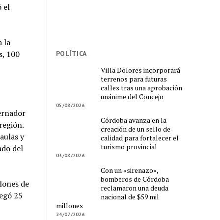
 el
 la
s, 100
POLÍTICA
Villa Dolores incorporará
terrenos para futuras
calles tras una aprobación
unánime del Concejo
05/08/2026
bernador
Córdoba avanza en la
región.
creación de un sello de
aulas y
calidad para fortalecer el
turismo provincial
ado del
03/08/2026
Con un «sirenazo»,
bomberos de Córdoba
lones de
reclamaron una deuda
regó 25
nacional de $59 mil
millones
24/07/2026