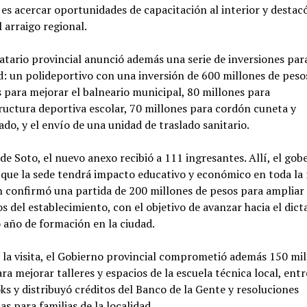
 es acercar oportunidades de capacitación al interior y destacó
l arraigo regional.
tario provincial anunció además una serie de inversiones para
d: un polideportivo con una inversión de 600 millones de peso
 para mejorar el balneario municipal, 80 millones para
ructura deportiva escolar, 70 millones para cordón cuneta y
do, y el envío de una unidad de traslado sanitario.
 de Soto, el nuevo anexo recibió a 111 ingresantes. Allí, el go
que la sede tendrá impacto educativo y económico en toda la 
confirmó una partida de 200 millones de pesos para ampliar 
os del establecimiento, con el objetivo de avanzar hacia el dict
año de formación en la ciudad.
la visita, el Gobierno provincial comprometió además 150 mil
ra mejorar talleres y espacios de la escuela técnica local, ent
s y distribuyó créditos del Banco de la Gente y resoluciones
as para familias de la localidad.