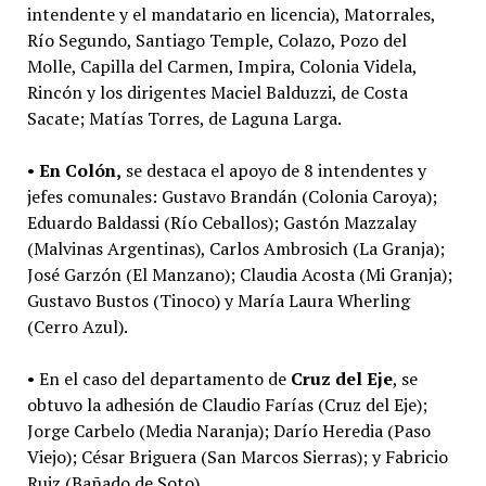
intendente y el mandatario en licencia), Matorrales,
Río Segundo, Santiago Temple, Colazo, Pozo del
Molle, Capilla del Carmen, Impira, Colonia Videla,
Rincón y los dirigentes Maciel Balduzzi, de Costa
Sacate; Matías Torres, de Laguna Larga.
•
En Colón,
se destaca el apoyo de 8 intendentes y
jefes comunales: Gustavo Brandán (Colonia Caroya);
Eduardo Baldassi (Río Ceballos); Gastón Mazzalay
(Malvinas Argentinas), Carlos Ambrosich (La Granja);
José Garzón (El Manzano); Claudia Acosta (Mi Granja);
Gustavo Bustos (Tinoco) y María Laura Wherling
(Cerro Azul).
• En el caso del departamento de
Cruz del Eje
, se
obtuvo la adhesión de Claudio Farías (Cruz del Eje);
Jorge Carbelo (Media Naranja); Darío Heredia (Paso
Viejo); César Briguera (San Marcos Sierras); y Fabricio
Ruiz (Bañado de Soto).