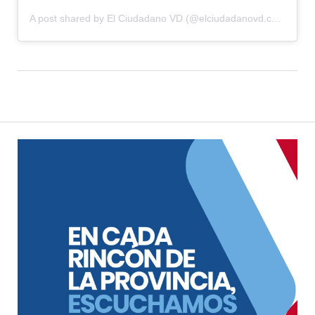
A post shared by El Ciudadano VD (@elciudadanovd.com.ar)