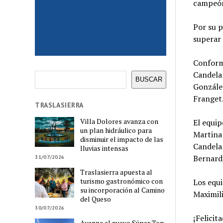
campeón 
Por su p
superar 
Conform
Candela 
Buscar
BUSCAR
González
Franget
TRASLASIERRA
Villa Dolores avanza con
El equip
un plan hidráulico para
Martina 
disminuir el impacto de las
Candela 
lluvias intensas
Bernard
31/07/2026
Traslasierra apuesta al
turismo gastronómico con
Los equ
su incorporación al Camino
Maximili
del Queso
30/07/2026
¡Felici
Avanza el nuevo Súper Top