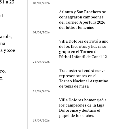
31 a 23.
06/08/2026
Atlanta y San Brochero se
al
consagraron campeones
del Torneo Apertura 2026
del fútbol femenino
01/08/2026
arola,
Villa Dolores derrotó a uno
ina
de los favoritos y lidera su
a y Zoe
grupo en el Torneo de
Fútbol Infantil de Canal 12
28/07/2026
Traslasierra tendrá nueve
ro,
representantes en el
z,
Torneo Nacional Argentino
de tenis de mesa
18/07/2026
Villa Dolores homenajeó a
los campeones de la Liga
Dolorense y destacó el
papel de los clubes
15/07/2026