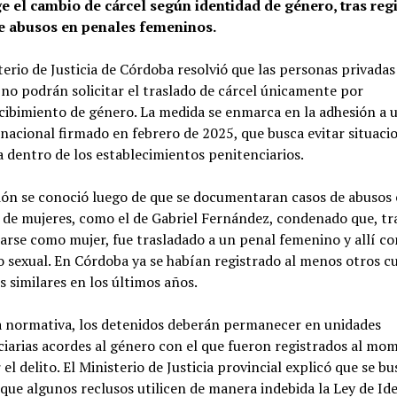
ge el cambio de cárcel según identidad de género, tras reg
e abusos en penales femeninos.
terio de Justicia de Córdoba resolvió que las personas privadas
 no podrán solicitar el traslado de cárcel únicamente por
ibimiento de género. La medida se enmarca en la adhesión a 
nacional firmado en febrero de 2025, que busca evitar situaci
a dentro de los establecimientos penitenciarios.
ión se conoció luego de que se documentaran casos de abusos
 de mujeres, como el de Gabriel Fernández, condenado que, tr
carse como mujer, fue trasladado a un penal femenino y allí c
o sexual. En Córdoba ya se habían registrado al menos otros c
s similares en los últimos años.
a normativa, los detenidos deberán permanecer en unidades
iarias acordes al género con el que fueron registrados al mo
el delito. El Ministerio de Justicia provincial explicó que se bu
que algunos reclusos utilicen de manera indebida la Ley de Id