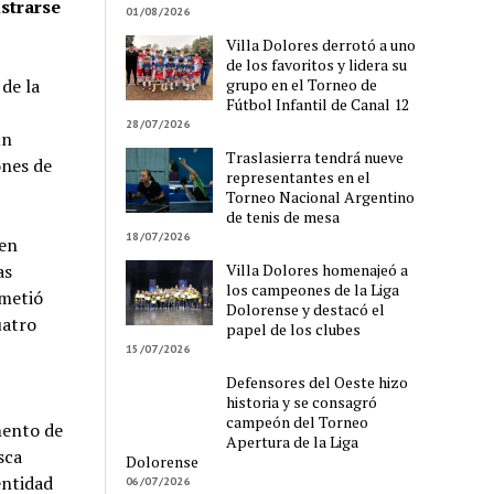
istrarse
01/08/2026
Villa Dolores derrotó a uno
de los favoritos y lidera su
grupo en el Torneo de
 de la
Fútbol Infantil de Canal 12
28/07/2026
un
Traslasierra tendrá nueve
ones de
representantes en el
Torneo Nacional Argentino
de tenis de mesa
18/07/2026
 en
Villa Dolores homenajeó a
as
los campeones de la Liga
ometió
Dolorense y destacó el
uatro
papel de los clubes
15/07/2026
Defensores del Oeste hizo
historia y se consagró
campeón del Torneo
mento de
Apertura de la Liga
sca
Dolorense
entidad
06/07/2026