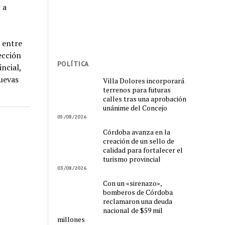
 a
 entre
ección
POLÍTICA
incial,
nuevas
Villa Dolores incorporará
terrenos para futuras
calles tras una aprobación
unánime del Concejo
05/08/2026
Córdoba avanza en la
creación de un sello de
calidad para fortalecer el
turismo provincial
03/08/2026
Con un «sirenazo»,
bomberos de Córdoba
reclamaron una deuda
nacional de $59 mil
millones