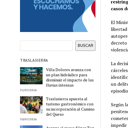
restrin
casos d
El Minis
libertad
autoperc
decreto 
Buscar
BUSCAR
violenci
TRASLASIERRA
La decis
Villa Dolores avanza con
cárceles
un plan hidráulico para
identifi
disminuir el impacto de las
un delit
lluvias intensas
episodio
31/07/2026
Traslasierra apuesta al
turismo gastronómico con
Según l
su incorporación al Camino
penitenc
del Queso
cometer 
30/07/2026
impedir 
Avanza el nuevo Súper Top