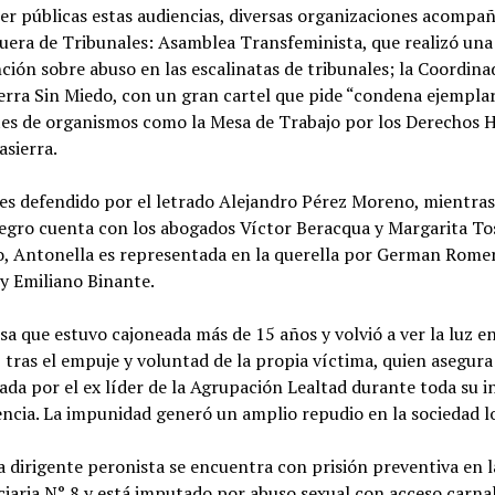
er públicas estas audiencias, diversas organizaciones acompa
uera de Tribunales: Asamblea Transfeminista, que realizó una
ción sobre abuso en las escalinatas de tribunales; la Coordina
erra Sin Miedo, con un gran cartel que pide “condena ejemplar
tes de organismos como la Mesa de Trabajo por los Derechos
asierra.
es defendido por el letrado Alejandro Pérez Moreno, mientras
gro cuenta con los abogados Víctor Beracqua y Margarita To
o, Antonella es representada en la querella por German Rome
y Emiliano Binante.
sa que estuvo cajoneada más de 15 años y volvió a ver la luz 
 tras el empuje y voluntad de la propia víctima, quien asegura
lada por el ex líder de la Agrupación Lealtad durante toda su i
ncia. La impunidad generó un amplio repudio en la sociedad lo
a dirigente peronista se encuentra con prisión preventiva en 
iaria N° 8 y está imputado por abuso sexual con acceso carna