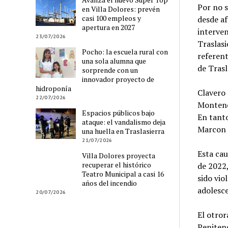
Por no s
en Villa Dolores: prevén
casi 100 empleos y
desde af
apertura en 2027
interven
23/07/2026
Traslasi
Pocho: la escuela rural con
referen
una sola alumna que
de Trasl
sorprende con un
innovador proyecto de
hidroponía
Clavero 
22/07/2026
Montene
Espacios públicos bajo
En tant
ataque: el vandalismo deja
Marcon 
una huella en Traslasierra
21/07/2026
Esta cau
Villa Dolores proyecta
recuperar el histórico
de 2022,
Teatro Municipal a casi 16
sido vio
años del incendio
adolesce
20/07/2026
El otror
Penitenc