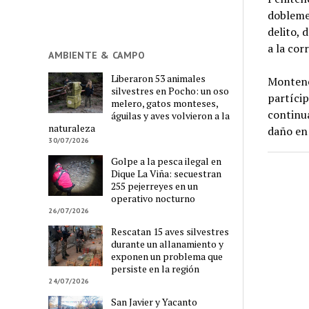
dobleme
delito, 
a la cor
AMBIENTE & CAMPO
Liberaron 53 animales
Monteneg
silvestres en Pocho: un oso
partícip
melero, gatos monteses,
continua
águilas y aves volvieron a la
naturaleza
daño en 
30/07/2026
Golpe a la pesca ilegal en
Dique La Viña: secuestran
255 pejerreyes en un
operativo nocturno
26/07/2026
Rescatan 15 aves silvestres
durante un allanamiento y
exponen un problema que
persiste en la región
24/07/2026
San Javier y Yacanto