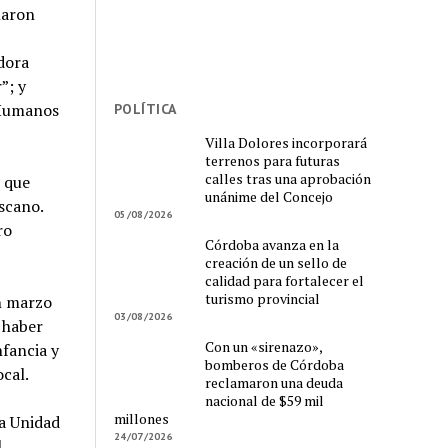
ñaron
dora
”; y
 Humanos
POLÍTICA
Villa Dolores incorporará
terrenos para futuras
calles tras una aprobación
 que
unánime del Concejo
scano.
05/08/2026
ro
Córdoba avanza en la
creación de un sello de
calidad para fortalecer el
turismo provincial
en marzo
03/08/2026
 haber
Con un «sirenazo»,
nfancia y
bomberos de Córdoba
cal.
reclamaron una deuda
nacional de $59 mil
millones
la Unidad
24/07/2026
l