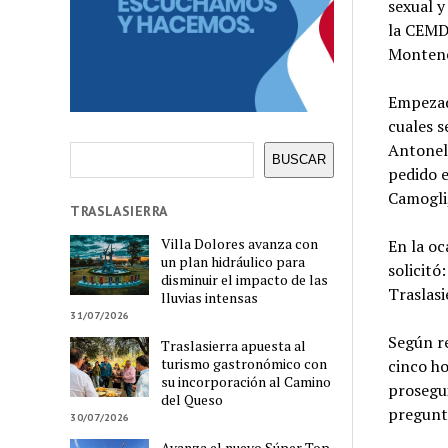
sexual y
la CEMDO
Montene
Empezada
cuales s
Antonell
Buscar
BUSCAR
pedido e
Camogli,
TRASLASIERRA
Villa Dolores avanza con
En la oc
un plan hidráulico para
solicitó
disminuir el impacto de las
Traslasi
lluvias intensas
31/07/2026
Según re
Traslasierra apuesta al
turismo gastronómico con
cinco ho
su incorporación al Camino
prosegui
del Queso
pregunta
30/07/2026
Avanza el nuevo Súper Top