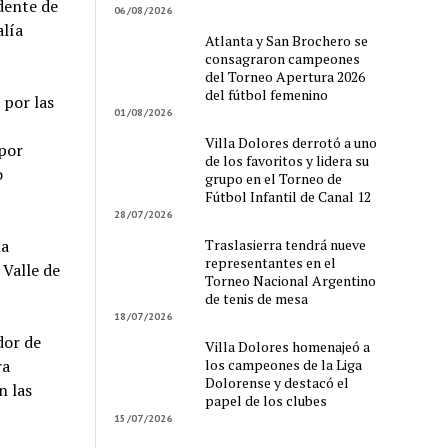
dente de
06/08/2026
alía
Atlanta y San Brochero se
consagraron campeones
del Torneo Apertura 2026
del fútbol femenino
 por las
01/08/2026
Villa Dolores derrotó a uno
 por
de los favoritos y lidera su
o
grupo en el Torneo de
Fútbol Infantil de Canal 12
28/07/2026
Traslasierra tendrá nueve
la
representantes en el
 Valle de
Torneo Nacional Argentino
de tenis de mesa
18/07/2026
dor de
Villa Dolores homenajeó a
los campeones de la Liga
ra
Dolorense y destacó el
n las
papel de los clubes
15/07/2026