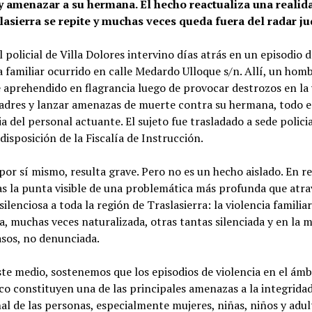
y amenazar a su hermana. El hecho reactualiza una realid
lasierra se repite y muchas veces queda fuera del radar jud
 policial de Villa Dolores intervino días atrás en un episodio d
a familiar ocurrido en calle Medardo Ulloque s/n. Allí, un hom
 aprehendido en flagrancia luego de provocar destrozos en la 
padres y lanzar amenazas de muerte contra su hermana, todo e
a del personal actuante. El sujeto fue trasladado a sede policia
disposición de la Fiscalía de Instrucción.
 por sí mismo, resulta grave. Pero no es un hecho aislado. En re
s la punta visible de una problemática más profunda que atra
ilenciosa a toda la región de Traslasierra: la violencia familiar
a, muchas veces naturalizada, otras tantas silenciada y en la 
asos, no denunciada.
te medio, sostenemos que los episodios de violencia en el ámb
o constituyen una de las principales amenazas a la integridad 
l de las personas, especialmente mujeres, niñas, niños y adul