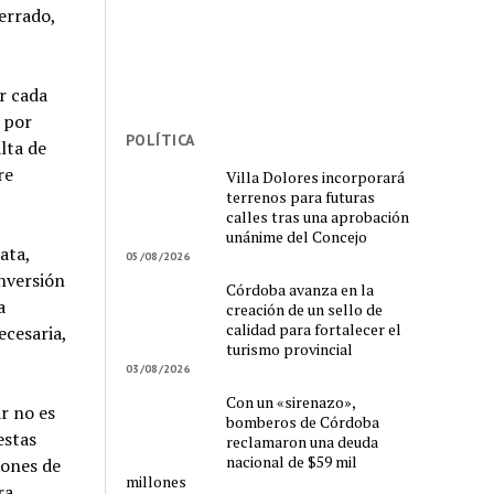
errado,
r cada
 por
POLÍTICA
lta de
re
Villa Dolores incorporará
terrenos para futuras
calles tras una aprobación
unánime del Concejo
ata,
05/08/2026
inversión
Córdoba avanza en la
a
creación de un sello de
calidad para fortalecer el
ecesaria,
turismo provincial
03/08/2026
Con un «sirenazo»,
r no es
bomberos de Córdoba
estas
reclamaron una deuda
nacional de $59 mil
iones de
millones
ra