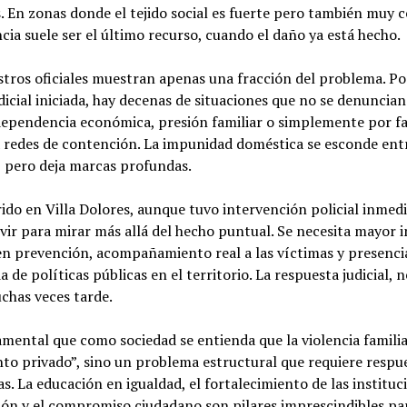
 En zonas donde el tejido social es fuerte pero también muy c
cia suele ser el último recurso, cuando el daño ya está hecho.
stros oficiales muestran apenas una fracción del problema. Po
dicial iniciada, hay decenas de situaciones que no se denuncian
ependencia económica, presión familiar o simplemente por fa
 redes de contención. La impunidad doméstica se esconde ent
 pero deja marcas profundas.
ido en Villa Dolores, aunque tuvo intervención policial inmedi
vir para mirar más allá del hecho puntual. Se necesita mayor 
en prevención, acompañamiento real a las víctimas y presenci
a de políticas públicas en el territorio. La respuesta judicial, n
chas veces tarde.
mental que como sociedad se entienda que la violencia familia
to privado”, sino un problema estructural que requiere respu
as. La educación en igualdad, el fortalecimiento de las instituc
ón y el compromiso ciudadano son pilares imprescindibles pa