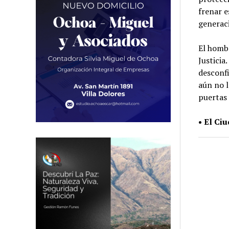
frenar e
generac
El hombr
Justicia
desconfi
aún no l
puertas 
• El Ci