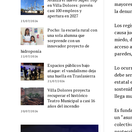
mayores.
en Villa Dolores: prevén
casi 100 empleos y
la denun
apertura en 2027
23/07/2026
Los regi
Pocho: la escuela rural con
causa ju
una sola alumna que
miedo, d
sorprende con un
innovador proyecto de
acceso a
hidroponía
paredes,
22/07/2026
Espacios públicos bajo
Lo ocurr
ataque: el vandalismo deja
debe ser
una huella en Traslasierra
estatal 
21/07/2026
sostenid
Villa Dolores proyecta
recuperar el histórico
llega mu
Teatro Municipal a casi 16
años del incendio
Es funda
20/07/2026
un “asun
colectiv
protecci