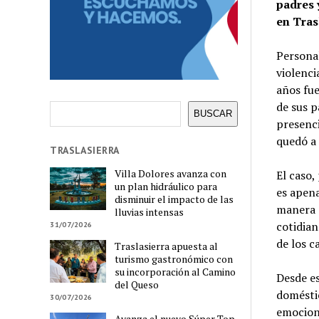
padres 
en Tras
Personal
violenci
años fue
de sus 
Buscar
BUSCAR
presenci
quedó a 
TRASLASIERRA
Villa Dolores avanza con
El caso,
un plan hidráulico para
es apena
disminuir el impacto de las
manera s
lluvias intensas
cotidian
31/07/2026
de los c
Traslasierra apuesta al
turismo gastronómico con
su incorporación al Camino
Desde es
del Queso
doméstic
30/07/2026
emociona
Avanza el nuevo Súper Top