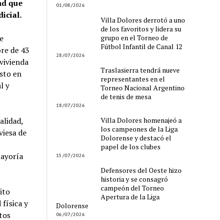
ad que
01/08/2026
icial.
Villa Dolores derrotó a uno
de los favoritos y lidera su
grupo en el Torneo de
e
Fútbol Infantil de Canal 12
bre de 43
28/07/2026
vivienda
Traslasierra tendrá nueve
sto en
representantes en el
l y
Torneo Nacional Argentino
de tenis de mesa
18/07/2026
Villa Dolores homenajeó a
alidad,
los campeones de la Liga
viesa de
Dolorense y destacó el
papel de los clubes
mayoría
15/07/2026
Defensores del Oeste hizo
historia y se consagró
campeón del Torneo
ito
Apertura de la Liga
física y
Dolorense
tos
06/07/2026