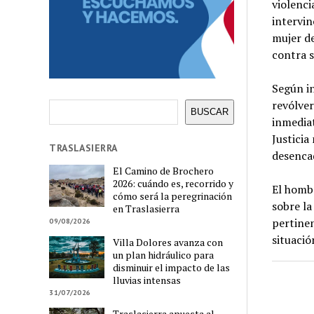
violenci
intervin
mujer de
contra s
Según in
revólver
Buscar
BUSCAR
inmediat
Justicia
TRASLASIERRA
desenca
El Camino de Brochero
2026: cuándo es, recorrido y
El hombr
cómo será la peregrinación
sobre la
en Traslasierra
pertinen
09/08/2026
situació
Villa Dolores avanza con
un plan hidráulico para
disminuir el impacto de las
lluvias intensas
31/07/2026
Traslasierra apuesta al