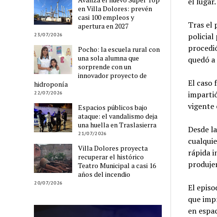
el lugar.
en Villa Dolores: prevén
casi 100 empleos y
Tras el
apertura en 2027
policial
23/07/2026
procedió
Pocho: la escuela rural con
una sola alumna que
quedó a 
sorprende con un
innovador proyecto de
El caso
hidroponía
impartió
22/07/2026
vigente 
Espacios públicos bajo
ataque: el vandalismo deja
una huella en Traslasierra
Desde la
21/07/2026
cualquie
Villa Dolores proyecta
rápida i
recuperar el histórico
produje
Teatro Municipal a casi 16
años del incendio
20/07/2026
El episo
que impr
en espa