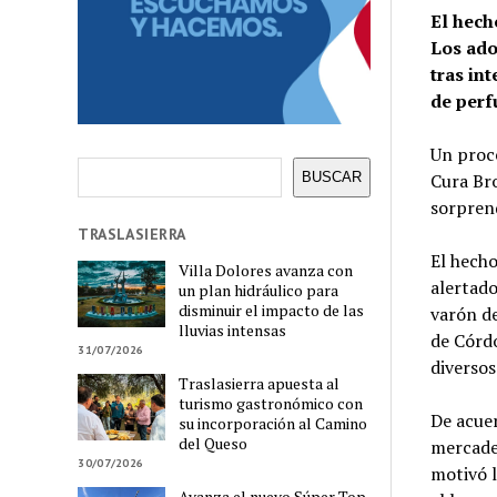
El hech
Los ado
tras in
de perf
Un proce
Buscar
Cura Br
BUSCAR
sorpren
TRASLASIERRA
El hecho
Villa Dolores avanza con
alertado
un plan hidráulico para
disminuir el impacto de las
varón de
lluvias intensas
de Córdo
31/07/2026
diversos
Traslasierra apuesta al
turismo gastronómico con
De acuer
su incorporación al Camino
del Queso
mercade
30/07/2026
motivó l
Avanza el nuevo Súper Top