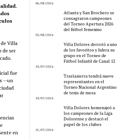
06/08/2026
alidad.
Atlanta y San Brochero se
ados
consagraron campeones
ículos
del Torneo Apertura 2026
del fútbol femenino
01/08/2026
de Villa
Villa Dolores derrotó a uno
de los favoritos y lidera su
 de ser
grupo en el Torneo de
cado.
Fútbol Infantil de Canal 12
28/07/2026
cial fue
Traslasierra tendrá nueve
es —un
representantes en el
Torneo Nacional Argentino
ciudad
de tenis de mesa
ar
18/07/2026
Villa Dolores homenajeó a
los campeones de la Liga
nencias
Dolorense y destacó el
papel de los clubes
e
15/07/2026
sente en