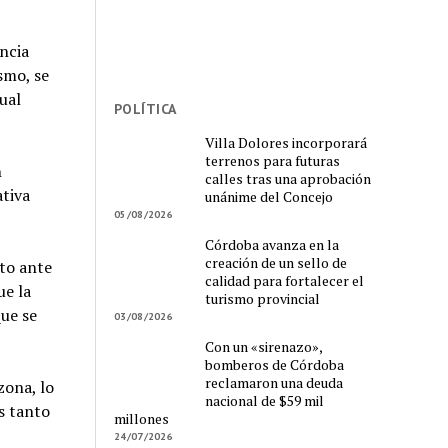
ncia
smo, se
ual
POLÍTICA
Villa Dolores incorporará
terrenos para futuras
n
calles tras una aprobación
ativa
unánime del Concejo
05/08/2026
Córdoba avanza en la
creación de un sello de
ato ante
calidad para fortalecer el
ue la
turismo provincial
ue se
03/08/2026
Con un «sirenazo»,
bomberos de Córdoba
reclamaron una deuda
zona, lo
nacional de $59 mil
s tanto
millones
24/07/2026