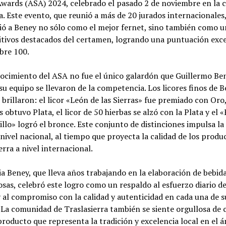
Awards (ASA) 2024, celebrado el pasado 2 de noviembre en la 
 Este evento, que reunió a más de 20 jurados internacionales
ió a Beney no sólo como el mejor fernet, sino también como u
itivos destacados del certamen, logrando una puntuación exc
bre 100.
ocimiento del ASA no fue el único galardón que Guillermo Be
 su equipo se llevaron de la competencia. Los licores finos de 
brillaron: el licor «León de las Sierras» fue premiado con Oro, 
 obtuvo Plata, el licor de 50 hierbas se alzó con la Plata y el «
lo» logró el bronce. Este conjunto de distinciones impulsa l
nivel nacional, al tiempo que proyecta la calidad de los produ
erra a nivel internacional.
ia Beney, que lleva años trabajando en la elaboración de bebid
osas, celebró este logro como un respaldo al esfuerzo diario de
 al compromiso con la calidad y autenticidad en cada una de s
 La comunidad de Traslasierra también se siente orgullosa de 
roducto que representa la tradición y excelencia local en el 