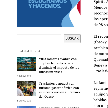
Spirits 
Mendoza.
reconoc
los aper
de 98 so
El recon
Buscar
BUSCAR
(foto) y
también 
TRASLASIERRA
de moras
Villa Dolores avanza con
Quemadil
un plan hidráulico para
Beney a 
disminuir el impacto de las
Traslasi
lluvias intensas
31/07/2026
La famil
Traslasierra apuesta al
turismo gastronómico con
espiritu
su incorporación al Camino
equipo y
del Queso
bebidas.
30/07/2026
con un p
Avanza el nuevo Súper Top