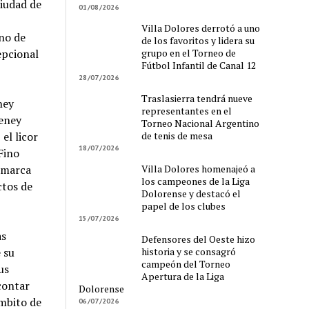
ciudad de
01/08/2026
,
Villa Dolores derrotó a uno
no de
de los favoritos y lidera su
grupo en el Torneo de
epcional
Fútbol Infantil de Canal 12
28/07/2026
Traslasierra tendrá nueve
ney
representantes en el
Beney
Torneo Nacional Argentino
de tenis de mesa
el licor
18/07/2026
Fino
Villa Dolores homenajeó a
a marca
los campeones de la Liga
ctos de
Dolorense y destacó el
papel de los clubes
15/07/2026
as
Defensores del Oeste hizo
historia y se consagró
 su
campeón del Torneo
us
Apertura de la Liga
contar
Dolorense
ámbito de
06/07/2026