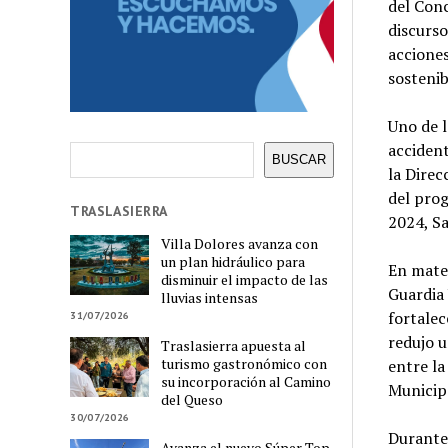
del Conc
discurso
acciones
sostenib
Uno de l
accident
Buscar
BUSCAR
la Direc
del prog
TRASLASIERRA
2024, Sa
Villa Dolores avanza con
un plan hidráulico para
En mater
disminuir el impacto de las
Guardia 
lluvias intensas
fortalec
31/07/2026
redujo u
Traslasierra apuesta al
turismo gastronómico con
entre la
su incorporación al Camino
Municipa
del Queso
30/07/2026
Durante 
Avanza el nuevo Súper Top