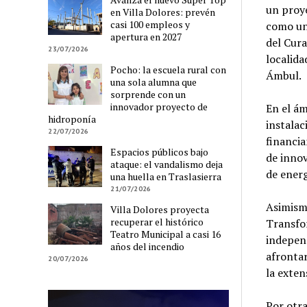
un proy
en Villa Dolores: prevén
casi 100 empleos y
como una
apertura en 2027
del Cura
23/07/2026
localida
Pocho: la escuela rural con
Ámbul.
una sola alumna que
sorprende con un
innovador proyecto de
En el ám
hidroponía
instalac
22/07/2026
financia
Espacios públicos bajo
de innov
ataque: el vandalismo deja
de energ
una huella en Traslasierra
21/07/2026
Asimism
Villa Dolores proyecta
recuperar el histórico
Transfor
Teatro Municipal a casi 16
independ
años del incendio
afrontar
20/07/2026
la exten
Por otra