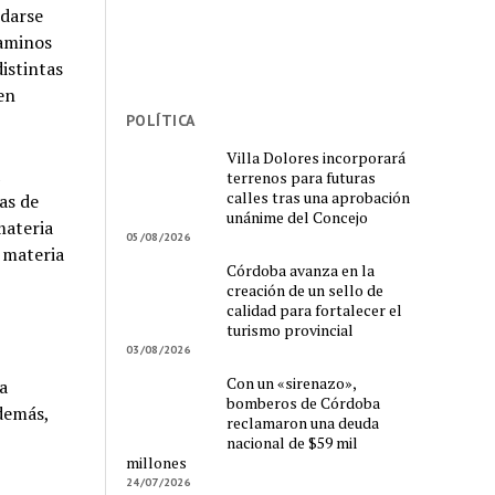
idarse
Caminos
istintas
en
POLÍTICA
Villa Dolores incorporará
terrenos para futuras
calles tras una aprobación
as de
unánime del Concejo
materia
05/08/2026
 materia
Córdoba avanza en la
creación de un sello de
calidad para fortalecer el
turismo provincial
03/08/2026
Con un «sirenazo»,
a
bomberos de Córdoba
demás,
reclamaron una deuda
nacional de $59 mil
millones
24/07/2026
a