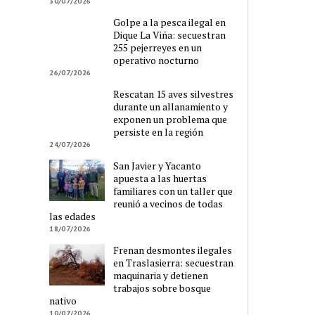
30/07/2026
Golpe a la pesca ilegal en
Dique La Viña: secuestran
255 pejerreyes en un
operativo nocturno
26/07/2026
Rescatan 15 aves silvestres
durante un allanamiento y
exponen un problema que
persiste en la región
24/07/2026
San Javier y Yacanto
apuesta a las huertas
familiares con un taller que
reunió a vecinos de todas
las edades
18/07/2026
Frenan desmontes ilegales
en Traslasierra: secuestran
maquinaria y detienen
trabajos sobre bosque
nativo
10/07/2026