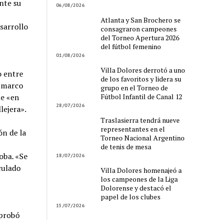
nte su
06/08/2026
Atlanta y San Brochero se
sarrollo
consagraron campeones
del Torneo Apertura 2026
del fútbol femenino
01/08/2026
Villa Dolores derrotó a uno
o entre
de los favoritos y lidera su
l marco
grupo en el Torneo de
Fútbol Infantil de Canal 12
ue «en
28/07/2026
lejera».
Traslasierra tendrá nueve
representantes en el
ón de la
Torneo Nacional Argentino
de tenis de mesa
oba. «Se
18/07/2026
culado
Villa Dolores homenajeó a
los campeones de la Liga
Dolorense y destacó el
papel de los clubes
15/07/2026
aprobó