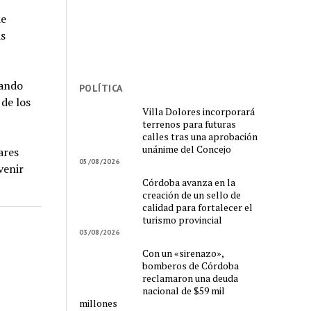
de
as
lando
POLÍTICA
de los
Villa Dolores incorporará
terrenos para futuras
calles tras una aprobación
unánime del Concejo
ares
05/08/2026
venir
Córdoba avanza en la
creación de un sello de
calidad para fortalecer el
turismo provincial
03/08/2026
Con un «sirenazo»,
bomberos de Córdoba
reclamaron una deuda
nacional de $59 mil
millones