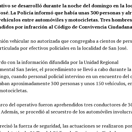
ativo se desarrolló durante la noche del domingo en la lo
José. La Policía informó que había unas 300 personas y al
vehículos entre automóviles y motocicletas. Tres hombre
didos por infracción al Código de Convivencia Ciudadana
ión vehicular no autorizada que congregaba a cientos de per
rticulada por efectivos policiales en la localidad de San José.
do con la información difundida por la Unidad Regional
ental San Javier, el procedimiento se llevó a cabo durante l
ngo, cuando personal policial intervino en un encuentro del 
paban aproximadamente 300 personas y unos 150 vehículos, e
motocicletas.
rco del operativo fueron aprehendidos tres conductores de 30
 Además, se procedió al secuestro de los automóviles involucr
ecisó la fuerza de seguridad, las actuaciones se realizaron po