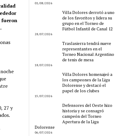
01/08/2026
calidad
Villa Dolores derrotó a uno
rededor
de los favoritos y lidera su
s fueron
grupo en el Torneo de
.
Fútbol Infantil de Canal 12
28/07/2026
sonas
Traslasierra tendrá nueve
representantes en el
Torneo Nacional Argentino
de tenis de mesa
18/07/2026
a noche
Villa Dolores homenajeó a
que
los campeones de la Liga
Dolorense y destacó el
ntre
papel de los clubes
15/07/2026
Defensores del Oeste hizo
, 27 y
historia y se consagró
ados.
campeón del Torneo
Apertura de la Liga
Dolorense
r
06/07/2026