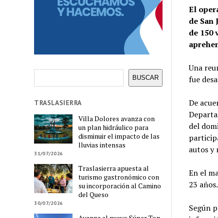
El oper
de San 
de 150 
aprehen
Una reun
Buscar
fue desa
BUSCAR
De acuer
TRASLASIERRA
Departam
Villa Dolores avanza con
del domi
un plan hidráulico para
disminuir el impacto de las
partici
lluvias intensas
autos y 
31/07/2026
Traslasierra apuesta al
En el ma
turismo gastronómico con
23 años.
su incorporación al Camino
del Queso
30/07/2026
Según pr
Avanza el nuevo Súper Top