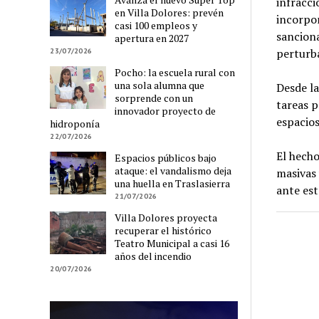
infracci
en Villa Dolores: prevén
incorpor
casi 100 empleos y
sanciona
apertura en 2027
perturba
23/07/2026
Pocho: la escuela rural con
una sola alumna que
Desde l
sorprende con un
tareas p
innovador proyecto de
espacios
hidroponía
22/07/2026
El hecho
Espacios públicos bajo
ataque: el vandalismo deja
masivas 
una huella en Traslasierra
ante est
21/07/2026
Villa Dolores proyecta
recuperar el histórico
Teatro Municipal a casi 16
años del incendio
20/07/2026