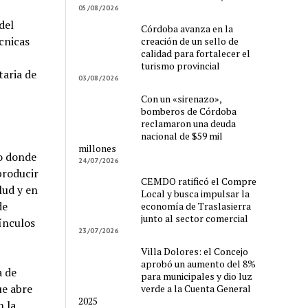
05/08/2026
del
Córdoba avanza en la
cnicas
creación de un sello de
calidad para fortalecer el
turismo provincial
taria de
03/08/2026
Con un «sirenazo»,
bomberos de Córdoba
reclamaron una deuda
nacional de $59 mil
millones
to donde
24/07/2026
producir
CEMDO ratificó el Compre
lud y en
Local y busca impulsar la
de
economía de Traslasierra
junto al sector comercial
ínculos
23/07/2026
Villa Dolores: el Concejo
aprobó un aumento del 8%
a de
para municipales y dio luz
ue abre
verde a la Cuenta General
2025
n la