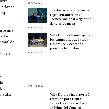
Entre
28/07/2026
a crianza
Traslasierra tendrá nueve
 implica
representantes en el
Torneo Nacional Argentino
de tenis de mesa
18/07/2026
ente una
Villa Dolores homenajeó a
s. La
los campeones de la Liga
cional de
Dolorense y destacó el
 la
papel de los clubes
nas da
15/07/2026
s
e
la
POLÍTICA
ios
buscaban
Villa Dolores incorporará
terrenos para futuras
o
calles tras una aprobación
unánime del Concejo