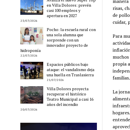
manera e
en Villa Dolores: prevén
risas, c
casi 100 empleos y
de pollo
apertura en 2027
cuidar, 
23/07/2026
Pocho: la escuela rural con
una sola alumna que
Para muc
sorprende con un
activida
innovador proyecto de
inflació
hidroponía
muchos p
22/07/2026
propia a
Espacios públicos bajo
ataque: el vandalismo deja
independ
una huella en Traslasierra
familias.
21/07/2026
Villa Dolores proyecta
La jorna
recuperar el histórico
alimenta
Teatro Municipal a casi 16
años del incendio
infraest
20/07/2026
hogares.
entende
aprovech