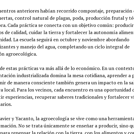
entros anteriores habían recorrido compostaje, preparación 
uertas, control natural de plagas, poda, producción frutal y té
ra. Cada práctica se conecta con un objetivo común: producir
s de calidad, cuidar la tierra y fortalecer la autonomía alimen
nidad. La escuela seguirá en octubre y noviembre abordando
lizantes y manejo del agua, completando un ciclo integral de
ón agroecológica.
 de estas prácticas va más allá de lo económico. En un contex
ntación industrializada domina la mesa cotidiana, aprender a 
mir de manera consciente también genera un impacto en la sa
ra local. Para los vecinos, cada encuentro es una oportunidad 
r experiencias, recuperar saberes tradicionales y fortalecer v
arios.
avier y Yacanto, la agroecología se vive como una herramient
mación. No se trata únicamente se enseñar a producir, sino q
para repensar la relación con la tierra, con los alimentos y co