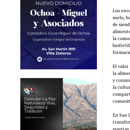
Los encu
suelo, h
de siemb
alimento
la comu
bioferti
formaci
El valor
la alime
y consu
la cultu
comparti
comunit
En San J
transfor
puertas 