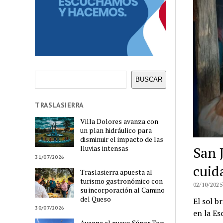
Buscar
BUSCAR
TRASLASIERRA
Villa Dolores avanza con
un plan hidráulico para
disminuir el impacto de las
San 
lluvias intensas
31/07/2026
cuida
Traslasierra apuesta al
turismo gastronómico con
02/10/2025
su incorporación al Camino
del Queso
El sol b
30/07/2026
en la Es
Avanza el nuevo Súper Top