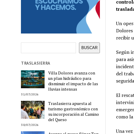
control
traslada
Un opera
Dolores 
recibir 
Buscar
BUSCAR
Según in
para asi
TRASLASIERRA
incident
Villa Dolores avanza con
del trab
un plan hidráulico para
segurida
disminuir el impacto de las
lluvias intensas
El resca
31/07/2026
intervin
Traslasierra apuesta al
turismo gastronómico con
emergenc
su incorporación al Camino
como la 
del Queso
30/07/2026
Una vez 
Avanza el nuevo Súper Top