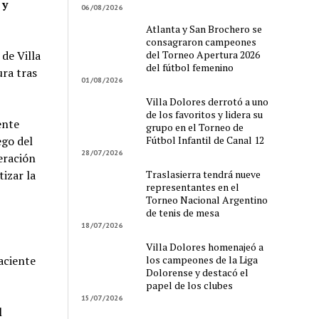
 y
06/08/2026
Atlanta y San Brochero se
consagraron campeones
del Torneo Apertura 2026
de Villa
del fútbol femenino
ura tras
01/08/2026
Villa Dolores derrotó a uno
de los favoritos y lidera su
ente
grupo en el Torneo de
Fútbol Infantil de Canal 12
ego del
28/07/2026
beración
Traslasierra tendrá nueve
izar la
representantes en el
Torneo Nacional Argentino
de tenis de mesa
18/07/2026
Villa Dolores homenajeó a
los campeones de la Liga
aciente
Dolorense y destacó el
papel de los clubes
15/07/2026
l