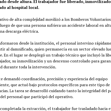
ado desde altura. El trabajador fue liberado, inmovilizado
do al hospital local.
tivo de alta complejidad movilizó a los Bomberos Voluntarios 
luego de que una persona sufriera un accidente laboral en alt
una descarga eléctrica.
formaron desde la institución, el personal intervino rápidam
stir al damnificado, quien permanecía en un sector elevado lu
e. En el lugar se desplegó un trabajo técnico que incluyó la li
ajador, su inmovilización y un descenso controlado para garant
d durante toda la intervención.
te demandó coordinación, precisión y experiencia del equipo
iente, que actuó bajo protocolos específicos para este tipo de
ias. La tarea se desarrolló cuidando tanto la integridad del p
del personal que participó del operativo.
completada la extracción, el trabajador fue trasladado hacia e