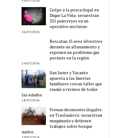
30/07/2026
Golpe a la pesca ilegal en
Dique La Viña: secuestran
255 pejerreyes en un
operativo nocturno
26/07/2026
Rescatan 15 aves silvestres
durante un allanamiento y
exponen un problema que
persiste en la región
24/07/2026
San Javier y Yacanto
apuesta a las huertas
familiares con un taller que
reunió a vecinos de todas
las edades
18/07/2026
Frenan desmontes ilegales
en Traslasierra: secuestran
maquinaria y detienen
trabajos sobre bosque
nativo
10/07/2026