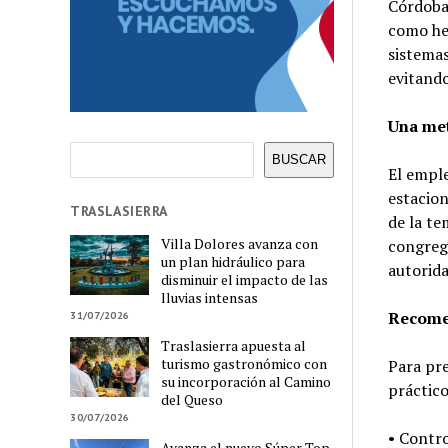
Córdoba,
como her
sistemas
evitando
Una me
Buscar
BUSCAR
El emple
estacion
TRASLASIERRA
de la te
Villa Dolores avanza con
congrega
un plan hidráulico para
autorida
disminuir el impacto de las
lluvias intensas
Recome
31/07/2026
Traslasierra apuesta al
turismo gastronómico con
Para pre
su incorporación al Camino
práctico
del Queso
30/07/2026
• Contro
Avanza el nuevo Súper Top