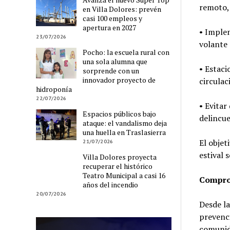
remoto, 
en Villa Dolores: prevén
casi 100 empleos y
apertura en 2027
• Implem
23/07/2026
volante 
Pocho: la escuela rural con
una sola alumna que
• Estaci
sorprende con un
innovador proyecto de
circulac
hidroponía
22/07/2026
• Evitar
Espacios públicos bajo
delincue
ataque: el vandalismo deja
una huella en Traslasierra
El objet
21/07/2026
estival 
Villa Dolores proyecta
recuperar el histórico
Teatro Municipal a casi 16
Compro
años del incendio
20/07/2026
Desde la
prevenc
comunid