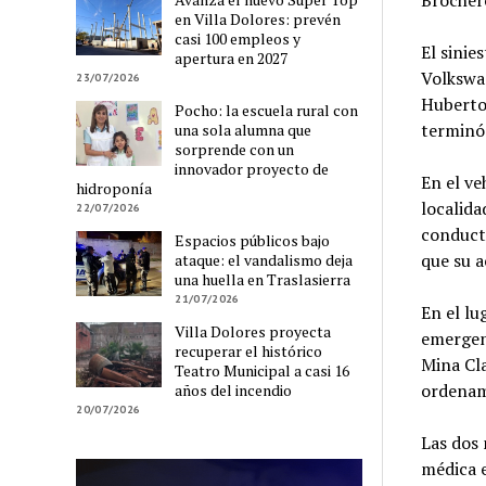
Brocher
en Villa Dolores: prevén
casi 100 empleos y
El sinie
apertura en 2027
Volkswa
23/07/2026
Huberto,
Pocho: la escuela rural con
terminó
una sola alumna que
sorprende con un
innovador proyecto de
En el ve
hidroponía
localida
22/07/2026
conducto
Espacios públicos bajo
que su a
ataque: el vandalismo deja
una huella en Traslasierra
21/07/2026
En el lu
Villa Dolores proyecta
emergenc
recuperar el histórico
Mina Cla
Teatro Municipal a casi 16
ordenami
años del incendio
20/07/2026
Las dos 
médica e