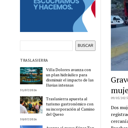
Buscar
BUSCAR
TRASLASIERRA
Villa Dolores avanza con
un plan hidráulico para
Grav
disminuir el impacto de las
lluvias intensas
muje
31/07/2026
09/05/2025
Traslasierra apuesta al
turismo gastronómico con
Dos muje
su incorporación al Camino
registra
del Queso
30/07/2026
cercanía
Avanza el nuevo Súper Top