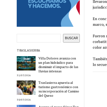
llevaron
jurisdic
En concr
marco, s
Fueron r
Buscar
BUSCAR
corbatit
color az
TRASLASIERRA
Villa Dolores avanza con
También,
un plan hidráulico para
lo secue
disminuir el impacto de las
lluvias intensas
31/07/2026
Traslasierra apuesta al
turismo gastronómico con
su incorporación al Camino
del Queso
30/07/2026
Avanza el nuevo Súper Top