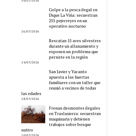
30/07/2026
Golpe a la pesca ilegal en
Dique La Viña: secuestran
255 pejerreyes en un
operativo nocturno
26/07/2026
Rescatan 15 aves silvestres
durante un allanamiento y
exponen un problema que
persiste en la región
24/07/2026
San Javier y Yacanto
apuesta a las huertas
familiares con un taller que
reunió a vecinos de todas
las edades
18/07/2026
Frenan desmontes ilegales
en Traslasierra: secuestran
maquinaria y detienen
trabajos sobre bosque
nativo
10/07/2026