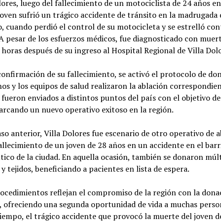
lores, luego del fallecimiento de un motociclista de 24 años e
 joven sufrió un trágico accidente de tránsito en la madrugada 
 cuando perdió el control de su motocicleta y se estrelló con
 A pesar de los esfuerzos médicos, fue diagnosticado con muer
 horas después de su ingreso al Hospital Regional de Villa Dolo
confirmación de su fallecimiento, se activó el protocolo de do
os y los equipos de salud realizaron la ablación correspondien
fueron enviados a distintos puntos del país con el objetivo de
arcando un nuevo operativo exitoso en la región.
so anterior, Villa Dolores fue escenario de otro operativo de a
fallecimiento de un joven de 28 años en un accidente en el barr
ico de la ciudad. En aquella ocasión, también se donaron múlt
y tejidos, beneficiando a pacientes en lista de espera.
ocedimientos reflejan el compromiso de la región con la dona
, ofreciendo una segunda oportunidad de vida a muchas person
empo, el trágico accidente que provocó la muerte del joven d