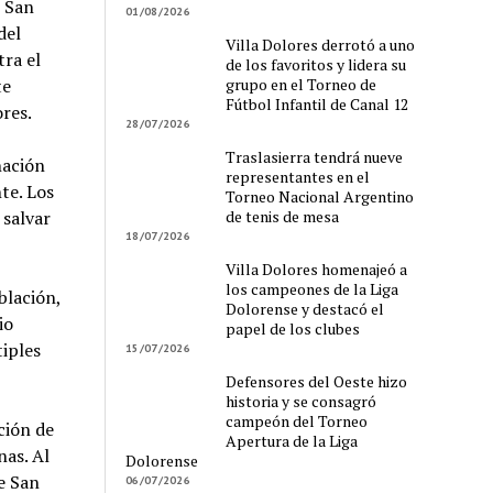
n San
01/08/2026
del
Villa Dolores derrotó a uno
tra el
de los favoritos y lidera su
grupo en el Torneo de
te
Fútbol Infantil de Canal 12
res.
28/07/2026
Traslasierra tendrá nueve
nación
representantes en el
te. Los
Torneo Nacional Argentino
de tenis de mesa
 salvar
18/07/2026
Villa Dolores homenajeó a
los campeones de la Liga
blación,
Dolorense y destacó el
io
papel de los clubes
iples
15/07/2026
Defensores del Oeste hizo
historia y se consagró
campeón del Torneo
ción de
Apertura de la Liga
as. Al
Dolorense
e San
06/07/2026