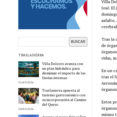
Villa Do
José. El
domingo,
asfalto.
cerebral
Tras la 
Buscar
BUSCAR
de órgan
órganos 
TRASLASIERRA
vidas, m
Villa Dolores avanza con
un plan hidráulico para
En un ca
disminuir el impacto de las
tras el 
lluvias intensas
Aeronáut
31/07/2026
órganos 
Traslasierra apuesta al
turismo gastronómico con
su incorporación al Camino
Estos pr
del Queso
órganos
30/07/2026
mismo ti
Avanza el nuevo Súper Top