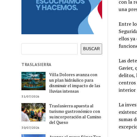
con la r
una pres
Entre lo
Segurid
ellos ya
funcione
Buscar
BUSCAR
Las dete
TRASLASIERRA
Gavier, 
Villa Dolores avanza con
delitos,
un plan hidráulico para
centros 
disminuir el impacto de las
interior
lluvias intensas
31/07/2026
La inves
Traslasierra apuesta al
turismo gastronómico con
existenc
su incorporación al Camino
sumas de
del Queso
excepcio
30/07/2026
Avanza el nuevo Súper Top