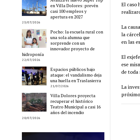
El caso 
en Villa Dolores: prevén
casi 100 empleos y
realizar
apertura en 2027
23/07/2026
La causa
Pocho: la escuela rural con
la cárce
una sola alumna que
en las e
sorprende con un
innovador proyecto de
hidroponía
El exjef
22/07/2026
ese mism
Espacios públicos bajo
de toda 
ataque: el vandalismo deja
una huella en Traslasierra
La inves
21/07/2026
próximo
Villa Dolores proyecta
recuperar el histórico
Teatro Municipal a casi 16
años del incendio
20/07/2026