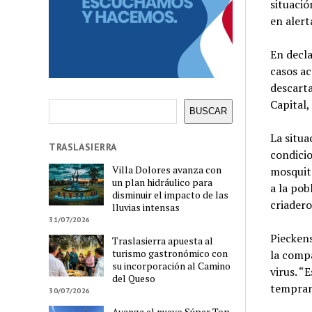
situació
en alert
En decla
casos ac
descarta
Capital,
Buscar
BUSCAR
La situa
TRASLASIERRA
condicio
Villa Dolores avanza con
mosquito
un plan hidráulico para
a la pob
disminuir el impacto de las
criadero
lluvias intensas
31/07/2026
Pieckens
Traslasierra apuesta al
turismo gastronómico con
la compa
su incorporación al Camino
virus. “
del Queso
temprana
30/07/2026
Avanza el nuevo Súper Top