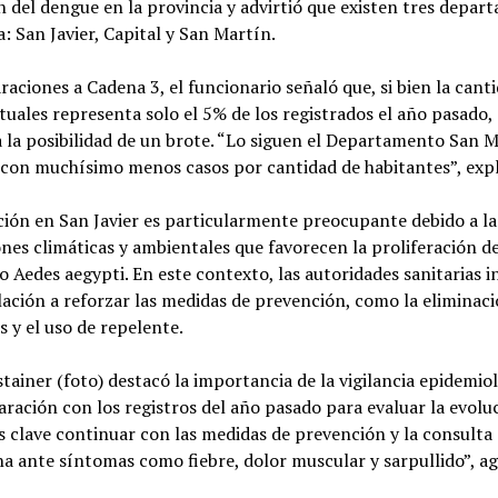
n del dengue en la provincia y advirtió que existen tres depa
a: San Javier, Capital y San Martín.
raciones a Cadena 3, el funcionario señaló que, si bien la cant
tuales representa solo el 5% de los registrados el año pasado,
 la posibilidad de un brote. “Lo siguen el Departamento San M
 con muchísimo menos casos por cantidad de habitantes”, expl
ción en San Javier es particularmente preocupante debido a la
nes climáticas y ambientales que favorecen la proliferación de
 Aedes aegypti. En este contexto, las autoridades sanitarias i
lación a reforzar las medidas de prevención, como la eliminac
s y el uso de repelente.
tainer (foto) destacó la importancia de la vigilancia epidemiol
ración con los registros del año pasado para evaluar la evolu
Es clave continuar con las medidas de prevención y la consulta
 ante síntomas como fiebre, dolor muscular y sarpullido”, ag